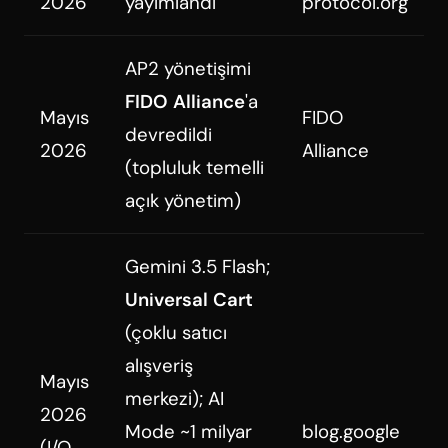
2026
yayımlandı
protocol.org
AP2 yönetişimi
FIDO Alliance
'a
Mayıs
FIDO
devredildi
2026
Alliance
(topluluk temelli
açık yönetim)
Gemini 3.5 Flash;
Universal Cart
(çoklu satıcı
alışveriş
Mayıs
merkezi); AI
2026
Mode ~1 milyar
blog.google
(I/O