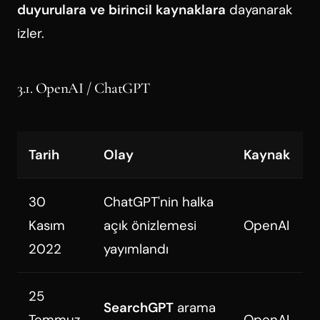
duyurulara ve birincil kaynaklara
dayanarak
izler.
3.1. OpenAI / ChatGPT
Tarih
Olay
Kaynak
30
ChatGPT'nin halka
Kasım
açık önizlemesi
OpenAI
2022
yayımlandı
25
SearchGPT
arama
Temmuz
OpenAI